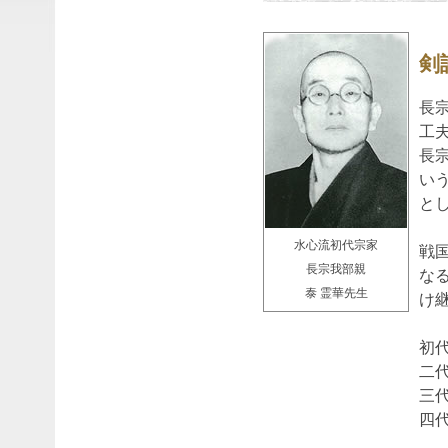
剣
長
工
長
い
と
水心流初代宗家
戦
長宗我部親
な
泰 霊華先生
け
初代
二代
三代
四