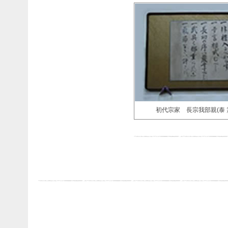
初代宗家 長宗我部親(泰 