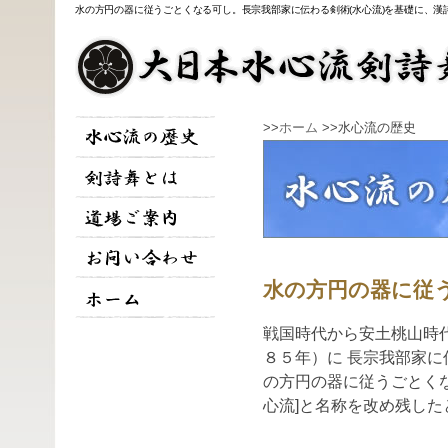
水の方円の器に従うごとくなる可し。長宗我部家に伝わる剣術(水心流)を基礎に、漢
>>
ホーム
>>水心流の歴史
水の方円の器に従
戦国時代から安土桃山時
８５年）に 長宗我部家に
の方円の器に従うごとくな
心流]と名称を改め残し